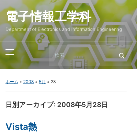
電子情報工学科
Department of Electronics and Information Engineering
Search
Toggle
for:
mobile
menu
ホーム
»
2008
»
5月
»
28
日別アーカイブ:
2008年5月28日
Vista熱