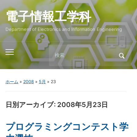
電子情報工学科
Department of Electronics and Information Engineering
Search
Toggle
for:
mobile
menu
ホーム
»
2008
»
5月
»
23
日別アーカイブ:
2008年5月23日
プログラミングコンテスト学