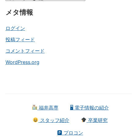
テ
メタ情報
ゴ
リ
ー
ログイン
投稿フィード
コメントフィード
WordPress.org
福井高専
🖥 電子情報の紹介
スタッフ紹介
卒業研究
🅿 プロコン