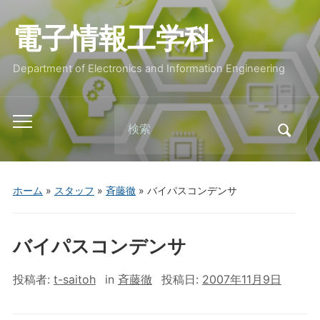
電子情報工学科
Department of Electronics and Information Engineering
Search
Toggle
for:
mobile
menu
ホーム
»
スタッフ
»
斉藤徹
»
バイパスコンデンサ
バイパスコンデンサ
投稿者:
t-saitoh
in
斉藤徹
投稿日:
2007年11月9日