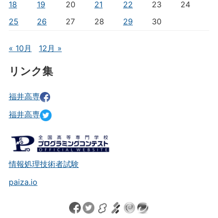
18
19
20
21
22
23
24
25
26
27
28
29
30
« 10月
12月 »
リンク集
福井高専
福井高専
情報処理技術者試験
paiza.io