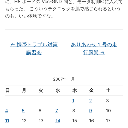
に、H8 ボードの Vcc-GND 間と、モータ制御ICに入れて
もらった。 こういうテクニックを肌で感じられるという
のも、いい体験ですな…
←
携帯トラブル対策
ありあわせ１号の走
講習会
行風景
→
2007年11月
日
月
火
水
木
金
土
1
2
3
4
5
6
7
8
9
10
11
12
13
14
15
16
17