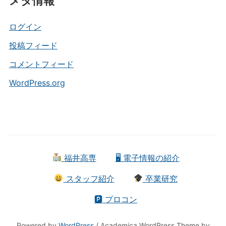
メタ情報
ゴ
リ
ー
ログイン
投稿フィード
コメントフィード
WordPress.org
福井高専
🖥 電子情報の紹介
スタッフ紹介
卒業研究
🅿 プロコン
Powered by
WordPress
/ Academica WordPress Theme by