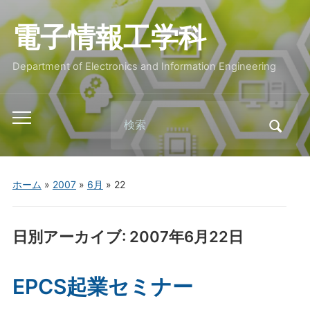
電子情報工学科
Department of Electronics and Information Engineering
Search
Toggle
for:
mobile
menu
ホーム
»
2007
»
6月
»
22
日別アーカイブ:
2007年6月22日
EPCS起業セミナー