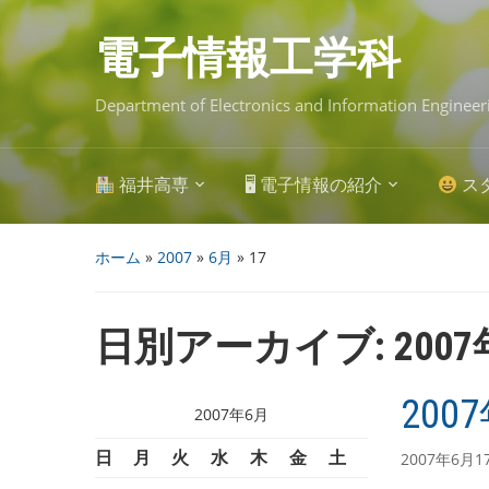
Skip
to
main
電子情報工学科
content
Department of Electronics and Information Engineer
福井高専
🖥 電子情報の紹介
ス
ホーム
»
2007
»
6月
»
17
日別アーカイブ:
200
200
2007年6月
日
月
火
水
木
金
土
2007年6月1