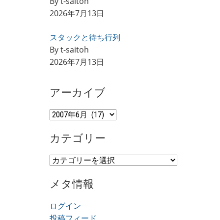
By t-saitoh
2026年7月13日
スタックと待ち行列
By t-saitoh
2026年7月13日
アーカイブ
ア
ー
カテゴリー
カ
イ
カ
ブ
テ
メタ情報
ゴ
リ
ログイン
ー
投稿フィード