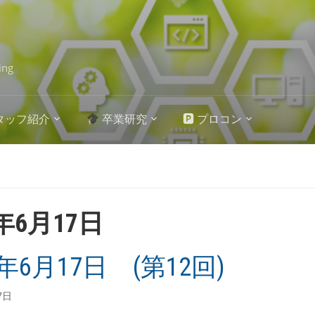
ing
タッフ紹介
卒業研究
🅿 プロコン
7年6月17日
7年6月17日 (第12回)
7日