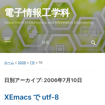
電子情報工学科
Department of Electronics and Information Engineering
Search
Toggle
for:
mobile
menu
ホーム
»
2006
»
7月
»
10
日別アーカイブ:
2006年7月10日
XEmacs で utf-8