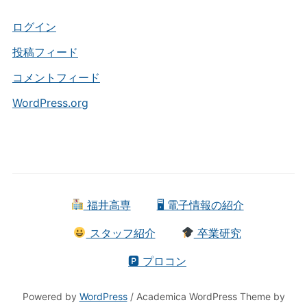
リ
ー
ログイン
投稿フィード
コメントフィード
WordPress.org
福井高専
🖥 電子情報の紹介
スタッフ紹介
卒業研究
🅿 プロコン
Powered by
WordPress
/ Academica WordPress Theme by