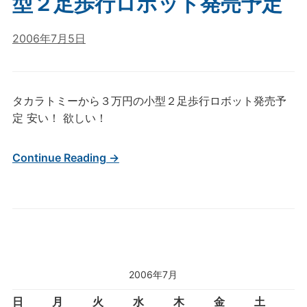
型２足歩行ロボット発売予定
2006年7月5日
タカラトミーから３万円の小型２足歩行ロボット発売予
定 安い！ 欲しい！
Continue Reading →
2006年7月
日
月
火
水
木
金
土