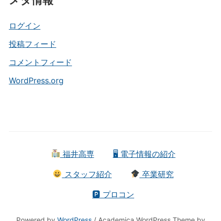
ゴ
リ
ー
ログイン
投稿フィード
コメントフィード
WordPress.org
福井高専
🖥 電子情報の紹介
スタッフ紹介
卒業研究
🅿 プロコン
Powered by
WordPress
/ Academica WordPress Theme by