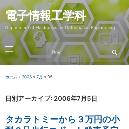
電子情報工学科
Department of Electronics and Information Engineering
Search
Toggle
for:
mobile
menu
ホーム
»
2006
»
7月
»
05
日別アーカイブ:
2006年7月5日
タカラトミーから３万円の小