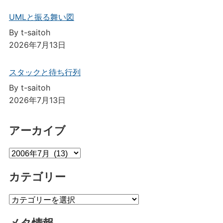
UMLと振る舞い図
By t-saitoh
2026年7月13日
スタックと待ち行列
By t-saitoh
2026年7月13日
アーカイブ
ア
ー
カテゴリー
カ
イ
カ
ブ
テ
メタ情報