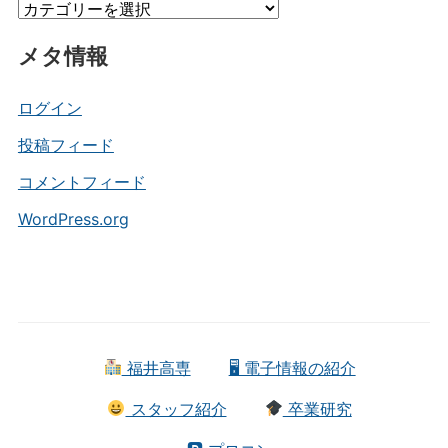
カ
ブ
テ
メタ情報
ゴ
リ
ー
ログイン
投稿フィード
コメントフィード
WordPress.org
福井高専
🖥 電子情報の紹介
スタッフ紹介
卒業研究