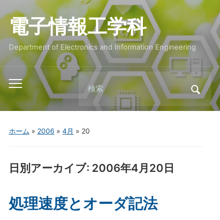
電子情報工学科
Department of Electronics and Information Engineering
Search
Toggle
for:
mobile
menu
ホーム
»
2006
»
4月
»
20
日別アーカイブ:
2006年4月20日
処理速度とオーダ記法