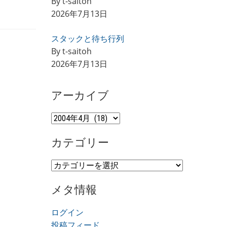
By t-saitoh
2026年7月13日
スタックと待ち行列
By t-saitoh
2026年7月13日
アーカイブ
ア
ー
カテゴリー
カ
イ
カ
ブ
テ
メタ情報
ゴ
リ
ログイン
ー
投稿フィード