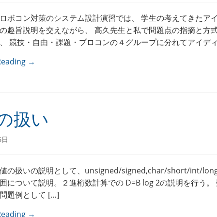
ロボコン対策のシステム設計演習では、 学生の考えてきたア
の趣旨説明を交えながら、 高久先生と私で問題点の指摘と方
、 競技・自由・課題・プロコンの４グループに分れてアイディ 
Reading →
の扱い
6日
扱いの説明として、unsigned/signed,char/short/int/lo
囲について説明。２進桁数計算での D=B log 2の説明を行う。
問題例として […]
Reading →