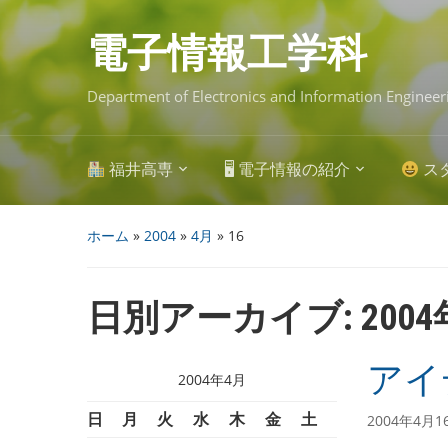
Skip
to
main
電子情報工学科
content
Department of Electronics and Information Engineer
福井高専
🖥 電子情報の紹介
ス
ホーム
»
2004
»
4月
»
16
日別アーカイブ:
200
アイ
2004年4月
日
月
火
水
木
金
土
2004年4月1