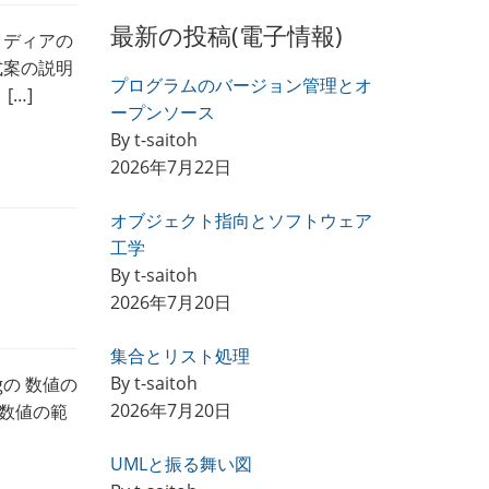
最新の投稿(電子情報)
イディアの
式案の説明
プログラムのバージョン管理とオ
[…]
ープンソース
By t-saitoh
2026年7月22日
オブジェクト指向とソフトウェア
工学
By t-saitoh
2026年7月20日
集合とリスト処理
By t-saitoh
ngの 数値の
2026年7月20日
 数値の範
UMLと振る舞い図