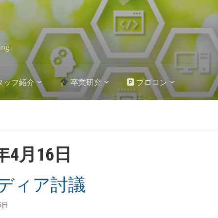
ing
タッフ紹介
卒業研究
🅿 プロコン
4年4月16日
ディア討議
6日