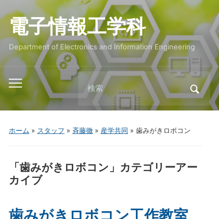
電子情報工学科
Department of Electronics and Information Engineering
Search
Toggle
for:
mobile
menu
ホーム
»
スタッフ
»
斉藤徹
»
産学共同
» 歯みがきロボコン
「
歯みがきロボコン
」カテゴリーアー
カイブ
歯みがきロボコン工作教室