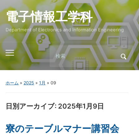
電子情報工学科
Department of Electronics and Information Engineering
Search
Toggle
for:
mobile
menu
ホーム
»
2025
»
1月
»
09
日別アーカイブ:
2025年1月9日
寮のテーブルマナー講習会