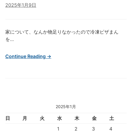
2025年1月9日
家について、なんか物足りなかったので冷凍ピザまん
を…
Continue Reading →
2025年1月
日
月
火
水
木
金
土
1
2
3
4