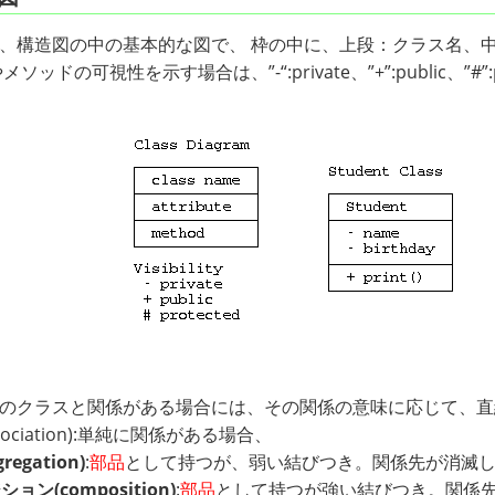
、構造図の中の基本的な図で、 枠の中に、上段：クラス名、中段
ソッドの可視性を示す場合は、”-“:private、”+”:public、”#”
のクラスと関係がある場合には、その関係の意味に応じて、直
ssociation):単純に関係がある場合、
regation)
:
部品
として持つが、弱い結びつき。関係先が消滅しても
ョン(composition)
:
部品
として持つが強い結びつき。関係先と一