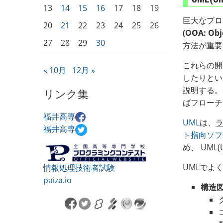
13
14
15
16
17
18
19
巨大なプロ
20
21
22
23
24
25
26
(OOA: Obj
27
28
29
30
方法が重要
これらの開
« 10月
12月 »
したりとい
説明する。
リンク集
ばフローチ
福井高専
UML
は、
福井高専
ト指向ソフト
め、 UML(U
UMLでよ
情報処理技術者試験
paiza.io
構造