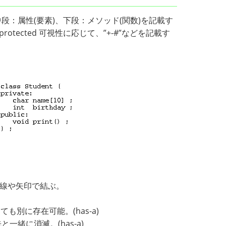
：属性(要素)、下段：メソッド(関数)を記載す
:protected 可視性に応じて、”+-#”などを記載す
線や矢印で結ぶ。
別に存在可能。(has-a)
緒に消滅。(has-a)