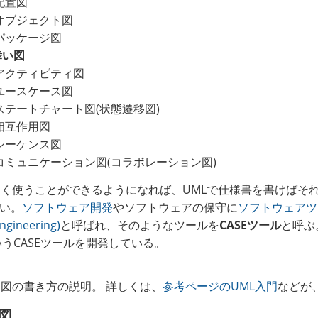
配置図
オブジェクト図
パッケージ図
舞い図
アクティビティ図
ユースケース図
ステートチャート図(状態遷移図)
相互作用図
シーケンス図
コミュニケーション図(コラボレーション図)
しく使うことができるようになれば、UMLで仕様書を書けばそ
い。
ソフトウェア開発
やソフトウェアの保守に
ソフトウェアツ
ngineering)
と呼ばれ、そのようなツールを
CASEツール
と呼ぶ
うCASEツールを開発している。
造図の書き方の説明。 詳しくは、
参考ページのUML入門
などが
図