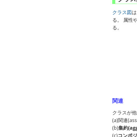
クラス図
は
る。 属性やメ
る。
関連
クラスが他
(a)関連(a
(b)
集約(agg
(c)
コンポジシ