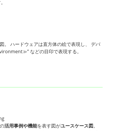
す。
図。 ハードウェアは直方体の絵で表現し、 デバ
vironment≫” などの目印で表現する。
の
活用事例や機能
を表す図が
ユースケース図
。