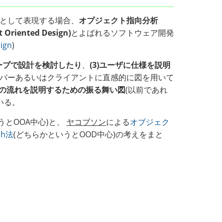
として表現する場合、
オブジェクト指向分析
iented Design)
とよばれるソフトウェア開発
ign
)
ループで設計を検討したり
、
(3)ユーザに仕様を説明
バーあるいはクライアントに直感的に図を用いて
処理の流れを説明するための振る舞い図
(以前であれ
いる。
かというとOOA中心)と、
ヤコブソン
による
オブジェク
ch法
(どちらかというとOOD中心)の考えをまと