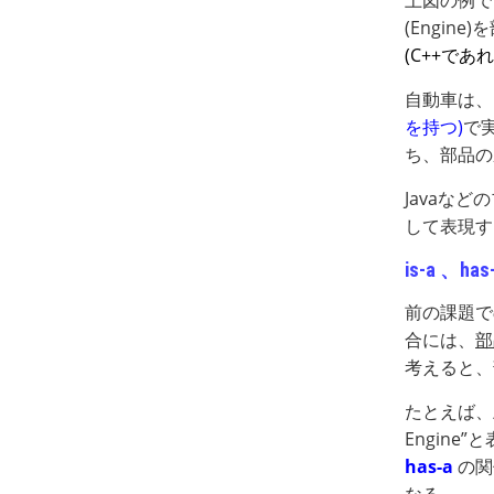
上図の例では
(Engin
(C++で
自動車は、
を持つ)
で実
ち、部品の廃
Javaな
して表現す
is-a 、ha
前の課題で
合には、
部
考えると、
たとえば、上
Engine
has-a
の関