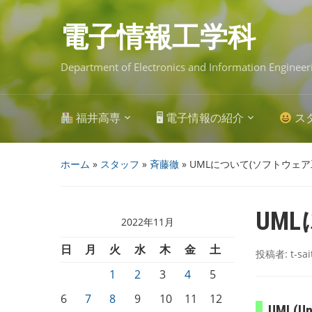
Skip
to
main
電子情報工学科
content
Department of Electronics and Information Engineer
福井高専
🖥 電子情報の紹介
ス
ホーム
»
スタッフ
»
斉藤徹
»
UMLについて(ソフトウェア
UM
2022年11月
日
月
火
水
木
金
土
投稿者:
t-sa
1
2
3
4
5
6
7
8
9
10
11
12
UML(U