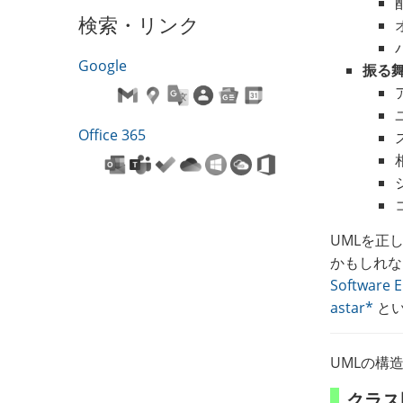
検索・リンク
Google
振る
Office 365
UMLを正
かもしれな
Software E
astar*
とい
UMLの構
クラス