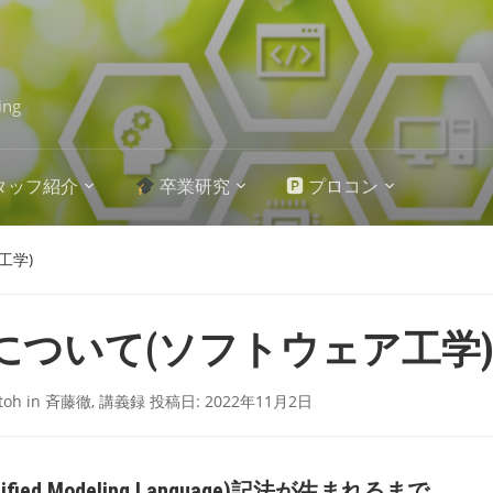
ing
タッフ紹介
卒業研究
🅿 プロコン
工学)
Lについて(ソフトウェア工学
itoh
in
斉藤徹
,
講義録
投稿日:
2022年11月2日
nified Modeling Language)記法が生まれるまで