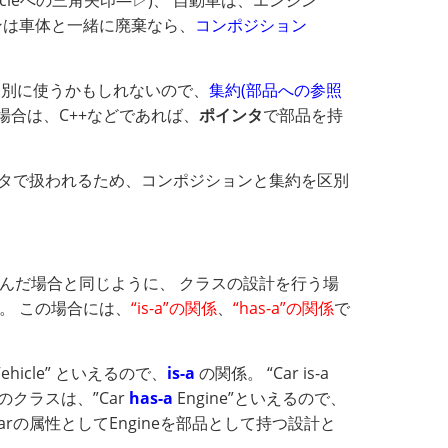
hicleへの三角矢印―▷)、 自動車は、エンジン
ンジンは車体と一緒に廃棄なら、
コンポジション
ヤは別に使うかもしれないので、
集約(部品への参照
る場合は、C++などであれば、
ポインタ
で部品を持
ンタで扱われるため、コンポジションと集約を区別
んだ場合と同じように、 クラスの設計を行う場
。 この場合には、
“is-a”の関係
、
“has-a”の関係
で
ehicle” といえるので、
is-a
の関係。 “Car is-a
)のクラスは、”Car
has-a
Engine”といえるので、
arの属性としてEngineを部品として持つ設計と