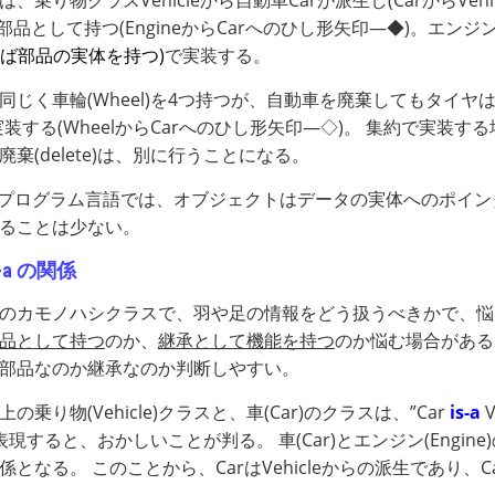
、乗り物クラスVehicleから自動車Carが派生し(CarからVe
e)を部品として持つ(EngineからCarへのひし形矢印―◆)。エ
あれば部品の実体を持つ)
で実装する。
同じく車輪(Wheel)を4つ持つが、自動車を廃棄してもタイ
装する(WheelからCarへのひし形矢印―◇)。 集約で実装す
棄(delete)は、別に行うことになる。
どのプログラム言語では、オブジェクトはデータの実体へのポイ
ることは少ない。
s-a の関係
のカモノハシクラスで、羽や足の情報をどう扱うべきかで、悩
品として持つ
のか、
継承として機能を持つ
のか悩む場合がある
部品なのか継承なのか判断しやすい。
の乗り物(Vehicle)クラスと、車(Car)のクラスは、”Car
is-a
V
”と表現すると、おかしいことが判る。 車(Car)とエンジン(Engine
係となる。 このことから、CarはVehicleからの派生であり、C