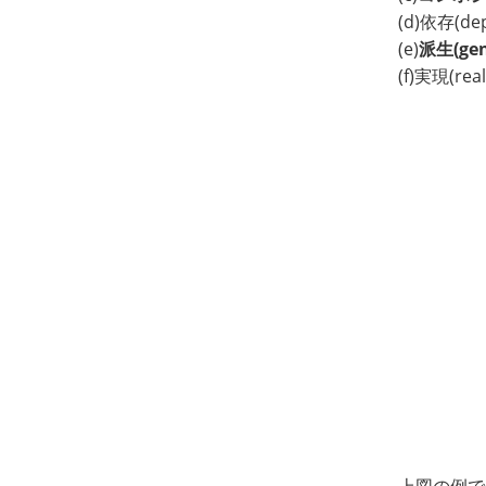
(d)依存(d
(e)
派生(gene
(f)実現(re