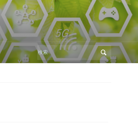
Search
for:
)