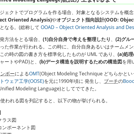
ジェクトでプログラムを作る場合、対象となるシステムを概念
ect Oriented Analysis)
や
オブジェクト指向設計(OOD: Object Or
となる。(総称して
OOAD – Object Oriented Analysis and Des
発方法をとる場合、
(1)自分自身で考えを整理したり
、
(2)グ
った作業が行われる。この時に、自分自身あるいはチームメン
この時の図の書き方を標準化したものが UML であり、
(a)
ャートやPAD)と、
(b)データ構造を説明するための構造図
を用
ランボー
による
OMT
(Object Modeling Technique どちら
ウェア工学(OOSE)
を元に1990年頃に 発生し、
ブーチ
の
Boo
nified Modeling Language)としてでてきた。
く使われる図を列記すると、以下の物が挙げられる。
図
クラス図
コンポーネント図