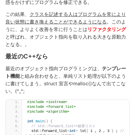
惑をかけずにプログラムを修正できる。
この結果、
クラスを記述する人はプログラムを常により
良い状態に書き換えることができるようになる
。このよ
うに、よりよく改善を常に行うことは
リファクタリング
と呼ばれ、オブジェクト指向を取り入れる大きな原動力
となる。。
最近のC++なら
最近のオブジェクト指向プログラミングは、
テンプレー
ト機能
と組み合わせると、単純リスト処理が以下のよう
に書けてしまう。struct 宣言やmalloc()なんて出てこな
い。(^_^;
#include <iostream>
#include <forward_list>
#include <algorithm>
int
main
()
{
// std::forward_list<>線形リスト
  std::forward_list
<
int
>
 lst
{
 1 , 2 , 3 
}
 ; 
// 