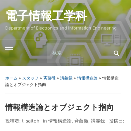
電子情報工学科
Department of Electronics and Information Engineering
Search
Toggle
for:
mobile
menu
ホーム
»
スタッフ
»
斉藤徹
»
講義録
»
情報構造論
»
情報構造
論とオブジェクト指向
情報構造論とオブジェクト指向
投稿者:
t-saitoh
in
情報構造論
,
斉藤徹
,
講義録
投稿日: