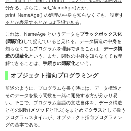
も、main で、setしてprintして…という処理の雰囲気は
分かる
。
さらに、set_NameAge()とか、
print_NameAge() の処理の中身を知らなくても、設定す
るとか表示するとか…は予想できる
。
これは、NameAge というデータを
ブラックボックス化
(隠蔽化)
して捉えていると見れる。データ構造の中身を
知らなくてもプログラムを理解できることは、
データ構
造の隠蔽化
という。また、関数の中身を知らなくても理
解できることは、
手続きの隠蔽化
という。
オブジェクト指向プログラミング
前述のように、プログラムを書く時には、データ構造と
そのデータを扱う関数を一緒に開発する方が分かり易
い。そこで、プログラム言語の文法自体を、
データ構造
と
その関数
(
メソッド
と呼ぶ)をまとめて
クラス
として扱う
プログラムスタイルが、オブジェクト指向プログラミン
グの基本である。