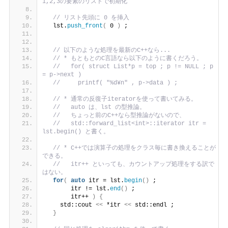
1,2,3の要素のリストで初期化
// リスト先頭に 0 を挿入
  lst.
push_front
(
 0 
)
 ;
// 以下のような処理を最新のC++なら...
// * もともとのC言語なら以下のように書くだろう。
//   for( struct List*p = top ; p != NULL ; p 
= p->next )
//     printf( "%d¥n" , p->data ) ;
// * 通常の反復子iteratorを使って書いてみる。
//   auto は、lst の型推論。
//   ちょっと前のC++なら型推論がないので、
//   std::forward_list<int>::iterator itr = 
lst.begin() と書く。
// * C++では演算子の処理をクラス毎に書き換えることが
できる。
//   itr++ といっても、カウントアップ処理をする訳で
はない。 
for
(
auto
 itr = lst.
begin
()
 ;
       itr != lst.
end
()
 ;
       itr++ 
)
{
    std::cout 
<<
 *itr 
<<
 std::endl ;
}