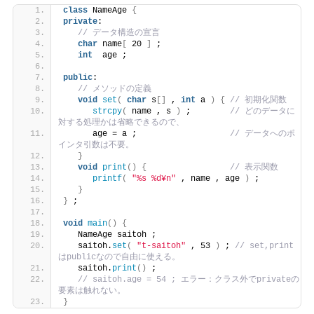
class
 NameAge 
{
private
:
// データ構造の宣言
char
 name
[
 20 
]
 ;
int
  age ;
public
:
// メソッドの定義
void
set
(
char
 s
[]
 , 
int
 a 
)
{
// 初期化関数
strcpy
(
 name , s 
)
 ;        
// どのデータに
対する処理かは省略できるので、
      age = a ;                   
// データへのポ
インタ引数は不要。
}
void
print
()
{
// 表示関数
printf
(
"%s %d¥n"
 , name , age 
)
 ;
}
}
 ;
void
main
()
{
   NameAge saitoh ;
   saitoh.
set
(
"t-saitoh"
 , 53 
)
 ; 
// set,print
はpublicなので自由に使える。
   saitoh.
print
()
 ;
// saitoh.age = 54 ; エラー：クラス外でprivateの
要素は触れない。
}