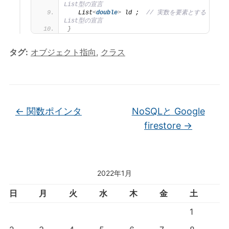
List型の宣言
   List
<
double
>
 ld ;  
// 実数を要素とする
List型の宣言
}
タグ:
オブジェクト指向
,
クラス
←
関数ポインタ
NoSQLと Google
firestore
→
2022年1月
日
月
火
水
木
金
土
1