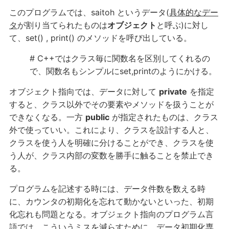
このプログラムでは、saitoh というデータ(
具体的なデー
タ
が割り当てられたものは
オブジェクト
と呼ぶ)に対し
て、set() , print() のメソッドを呼び出している。
# C++ではクラス毎に関数名を区別してくれるの
で、関数名もシンプルにset,printのようにかける。
オブジェクト指向では、データに対して
private
を指定
すると、クラス以外でその要素やメソッドを扱うことが
できなくなる。一方
public
が指定されたものは、クラス
外で使っていい。これにより、クラスを設計する人と、
クラスを使う人を明確に分けることができ、クラスを使
う人が、クラス内部の変数を勝手に触ることを禁止でき
る。
プログラムを記述する時には、データ件数を数える時
に、カウンタの初期化を忘れて動かないといった、初期
化忘れも問題となる。オブジェクト指向のプログラム言
語では、こういうミスを減らすために、
データ初期化専