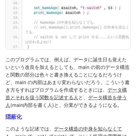
set_NameAge
(
 &saitoh, 
"t-saitoh"
 , 53 
)
 ;
print_NameAge
(
 &saitoh 
)
 ;
// NameAge の中身を知らなくても、
// set_NameAge(),print_NameAge() の中身を見なく
ても、
// saitoh を set して print する....という雰囲気
は伝わるよね!!  
}
このプログラムでは、例えば、データに誕生日も覚えた
いという改良を加えるとしても、main の前のデータ構造
と関数の部分は色々と書き換えることになるだろうけ
ど、main の内部はあまり変わらないだろう。こういう書
き方をすればプログラムを作成するときには、
データ構
造とそれを扱う関数を記述する人
と、
データ構造を使う
人
(main内部を書く人)と、分業ができるようになる。
隠蔽化
このような記述では、
データ構造の中身を知らなくて