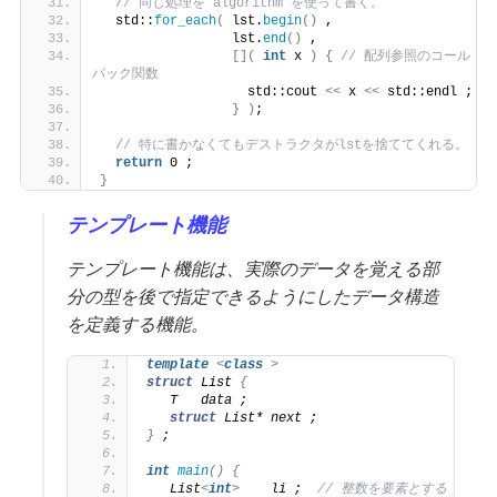
// 同じ処理を algorithm を使って書く。
  std::
for_each
(
 lst.
begin
()
 ,
                 lst.
end
()
 ,
[](
int
 x 
)
{
// 配列参照のコール
バック関数
                   std::cout 
<<
 x 
<<
 std::endl ;
}
)
;
// 特に書かなくてもデストラクタがlstを捨ててくれる。
return
 0 ;
}
テンプレート機能
テンプレート機能は、実際のデータを覚える部
分の型を後で指定できるようにしたデータ構造
を定義する機能。
template
<
class
>
struct
 List 
{
   T   data ;
struct
 List* next ;
}
 ;
int
main
()
{
   List
<
int
>
    li ;  
// 整数を要素とする