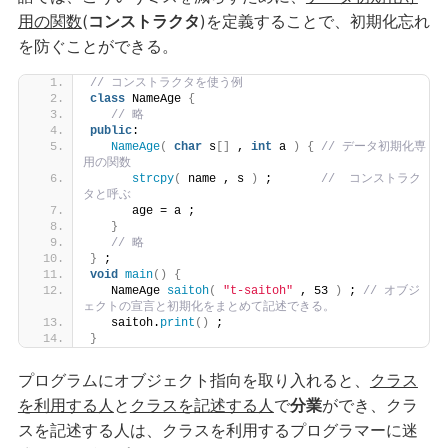
用の関数
(
コンストラクタ
)を定義することで、初期化忘れ
を防ぐことができる。
// コンストラクタを使う例
class
 NameAge 
{
// 略
public
:
NameAge
(
char
 s
[]
 , 
int
 a 
)
{
// データ初期化専
用の関数
strcpy
(
 name , s 
)
 ;       
//  コンストラク
タと呼ぶ
      age = a ;
}
// 略
}
 ;
void
main
()
{
   NameAge 
saitoh
(
"t-saitoh"
 , 53 
)
 ; 
// オブジ
ェクトの宣言と初期化をまとめて記述できる。
   saitoh.
print
()
 ;
}
プログラムにオブジェクト指向を取り入れると、
クラス
を利用する人
と
クラスを記述する人
で
分業
ができ、クラ
スを記述する人は、クラスを利用するプログラマーに迷