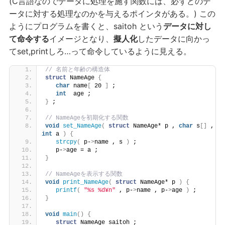
(C言語なのでデータに処理を施す関数には、必ずどのデ
ータに対する処理なのかを与えるポインタがある。) この
ようにプログラムを書くと、saitoh という
データに対し
て命令する
イメージとなり、
擬人化
したデータに向かっ
てset,printしろ…って命令しているように見える。
// 名前と年齢の構造体 
struct
 NameAge 
{
char
 name
[
 20 
]
 ;
int
  age ;
}
 ;
// NameAgeを初期化する関数
void
set_NameAge
(
struct
 NameAge* p , 
char
 s
[]
 , 
int
 a 
)
{
strcpy
(
 p-
>
name , s 
)
 ;
   p-
>
age = a ;
}
// NameAgeを表示する関数
void
print_NameAge
(
struct
 NameAge* p 
)
{
printf
(
"%s %d¥n"
 , p-
>
name , p-
>
age 
)
 ;
}
void
main
()
{
struct
 NameAge saitoh ;