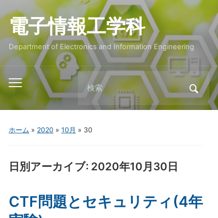
電子情報工学科
Department of Electronics and Information Engineering
Search
Toggle
for:
mobile
menu
ホーム
»
2020
»
10月
»
30
日別アーカイブ:
2020年10月30日
CTF問題とセキュリティ(4年