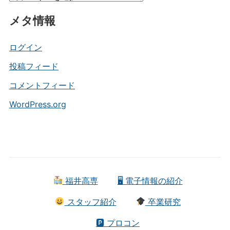
テ
メタ情報
ゴ
リ
ー
ログイン
投稿フィード
コメントフィード
WordPress.org
福井高専
🖥 電子情報の紹介
スタッフ紹介
卒業研究
🅿 プロコン