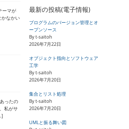
最新の投稿(電子情報)
テーマが
なかなかい
プログラムのバージョン管理とオ
ープンソース
By t-saitoh
2026年7月22日
オブジェクト指向とソフトウェア
工学
By t-saitoh
2026年7月20日
集合とリスト処理
By t-saitoh
あったの
2026年7月20日
が、私がサ
]
UMLと振る舞い図