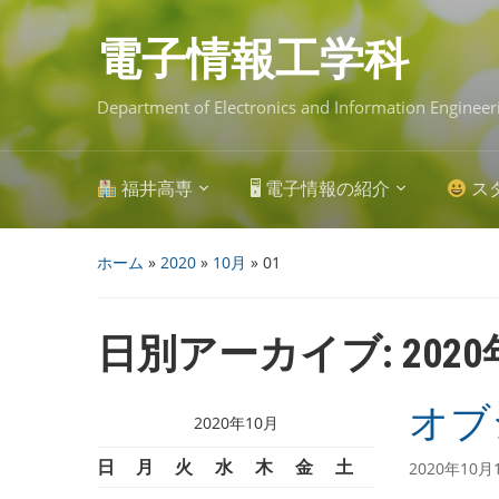
Skip
to
main
電子情報工学科
content
Department of Electronics and Information Engineer
福井高専
🖥 電子情報の紹介
ス
ホーム
»
2020
»
10月
»
01
日別アーカイブ:
202
オブ
2020年10月
日
月
火
水
木
金
土
2020年10月