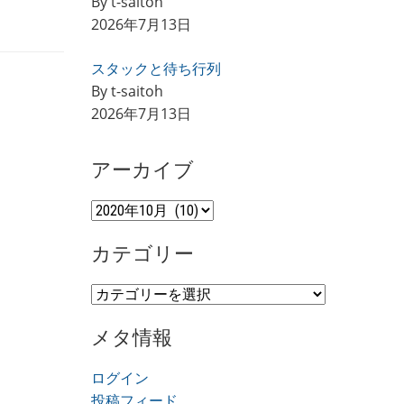
By t-saitoh
2026年7月13日
スタックと待ち行列
By t-saitoh
2026年7月13日
アーカイブ
ア
ー
カテゴリー
カ
イ
カ
ブ
テ
メタ情報
ゴ
リ
ログイン
ー
投稿フィード