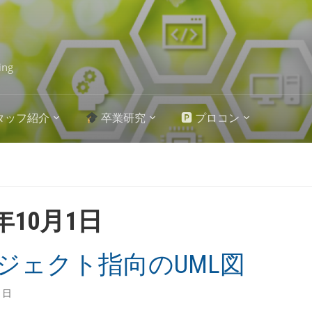
ing
タッフ紹介
卒業研究
🅿 プロコン
0年10月1日
ジェクト指向のUML図
1日