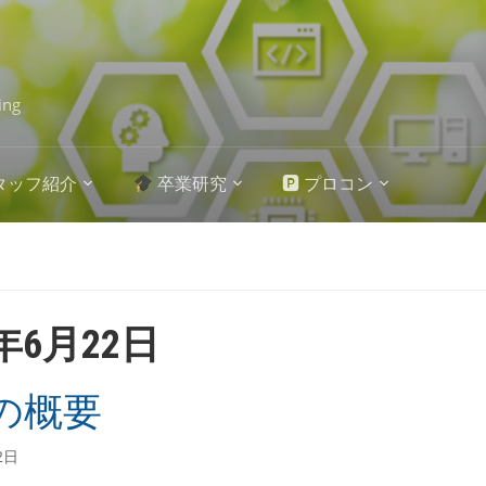
ing
タッフ紹介
卒業研究
🅿 プロコン
0年6月22日
Lの概要
2日