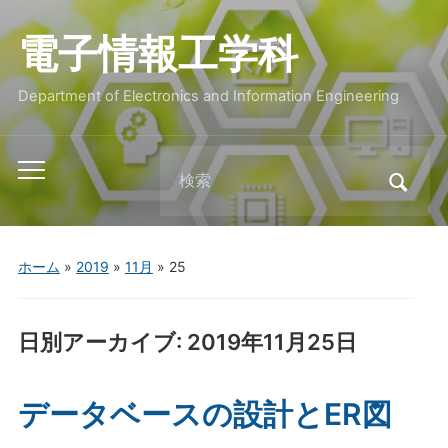
電子情報工学科
Department of Electronics and Information Engineering
Search
Toggle
for:
mobile
menu
ホーム
»
2019
»
11月
»
25
日別アーカイブ:
2019年11月25日
データベースの設計とER図