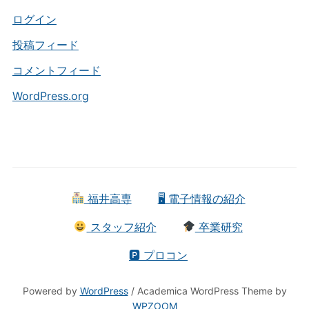
リ
ー
ログイン
投稿フィード
コメントフィード
WordPress.org
福井高専
🖥 電子情報の紹介
スタッフ紹介
卒業研究
🅿 プロコン
Powered by
WordPress
/ Academica WordPress Theme by
WPZOOM