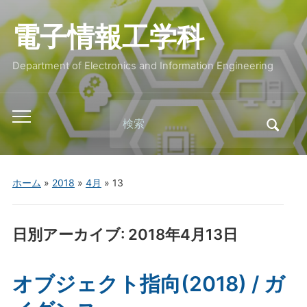
電子情報工学科
Department of Electronics and Information Engineering
Search
Toggle
for:
mobile
menu
ホーム
»
2018
»
4月
»
13
日別アーカイブ:
2018年4月13日
オブジェクト指向(2018) / ガ