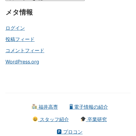
テ
メタ情報
ゴ
リ
ー
ログイン
投稿フィード
コメントフィード
WordPress.org
福井高専
🖥 電子情報の紹介
スタッフ紹介
卒業研究
🅿 プロコン