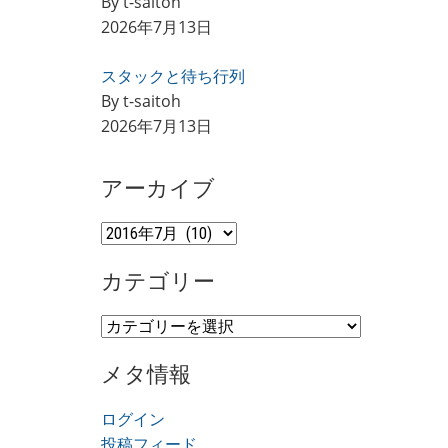
By t-saitoh
2026年7月13日
スタックと待ち行列
By t-saitoh
2026年7月13日
アーカイブ
ア
ー
カテゴリー
カ
イ
カ
ブ
テ
メタ情報
ゴ
リ
ログイン
ー
投稿フィード