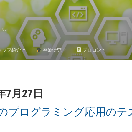
ing
タッフ紹介
卒業研究
🅿 プロコン
6年7月27日
のプログラミング応用のテ