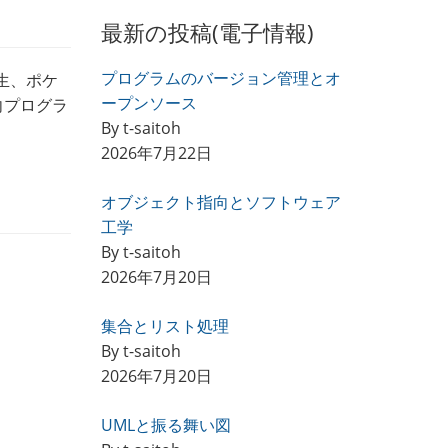
最新の投稿(電子情報)
プログラムのバージョン管理とオ
生、ポケ
ープンソース
向プログラ
By t-saitoh
2026年7月22日
オブジェクト指向とソフトウェア
工学
By t-saitoh
2026年7月20日
集合とリスト処理
By t-saitoh
2026年7月20日
UMLと振る舞い図