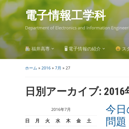
Skip
to
main
電子情報工学科
content
Department of Electronics and Information Engineer
福井高専
🖥 電子情報の紹介
ス
ホーム
»
2016
»
7月
»
27
日別アーカイブ:
201
今日
2016年7月
問題
日
月
火
水
木
金
土