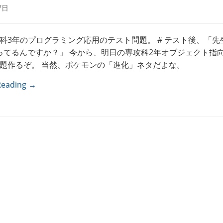
7日
科3年のプログラミング応用のテスト問題。 # テスト後、「先
ってるんですか？」 今から、明日の専攻科2年オブジェクト指
題作るぞ。 当然、ポケモンの「進化」ネタだよな。
Reading →