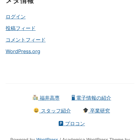
メタ情報
ゴ
リ
ー
ログイン
投稿フィード
コメントフィード
WordPress.org
福井高専
🖥 電子情報の紹介
スタッフ紹介
卒業研究
🅿 プロコン
Powered by
WordPress
/ Academica WordPress Theme by