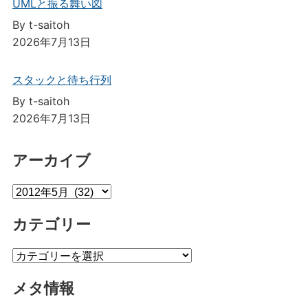
UMLと振る舞い図
By t-saitoh
2026年7月13日
スタックと待ち行列
By t-saitoh
2026年7月13日
アーカイブ
ア
ー
カテゴリー
カ
イ
カ
ブ
テ
メタ情報
ゴ
リ