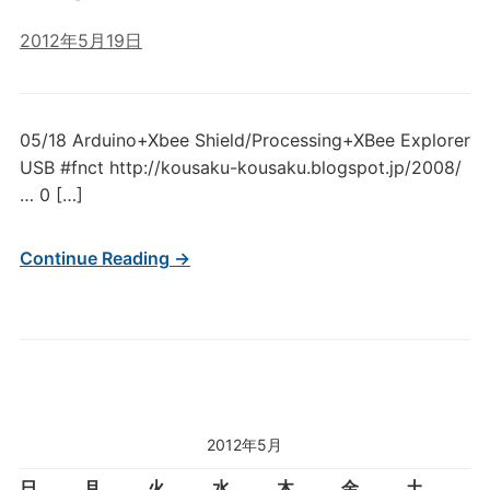
2012年5月19日
05/18 Arduino+Xbee Shield/Processing+XBee Explorer
USB #fnct http://kousaku-kousaku.blogspot.jp/2008/
… 0 […]
Continue Reading →
2012年5月
日
月
火
水
木
金
土