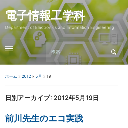
電子情報工学科
Department of Electronics and Information Engineering
Search
Toggle
for:
mobile
menu
ホーム
»
2012
»
5月
»
19
日別アーカイブ:
2012年5月19日
前川先生のエコ実践