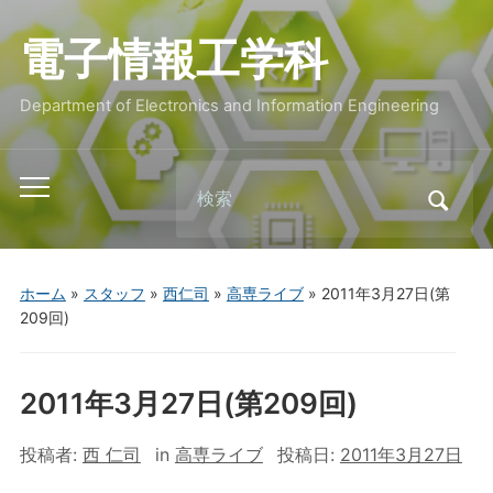
電子情報工学科
Department of Electronics and Information Engineering
Search
Toggle
for:
mobile
menu
ホーム
»
スタッフ
»
西仁司
»
高専ライブ
»
2011年3月27日(第
209回)
2011年3月27日(第209回)
投稿者:
西 仁司
in
高専ライブ
投稿日:
2011年3月27日