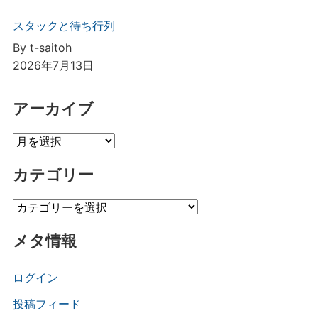
スタックと待ち行列
By t-saitoh
2026年7月13日
アーカイブ
ア
ー
カテゴリー
カ
イ
カ
ブ
テ
メタ情報
ゴ
リ
ー
ログイン
投稿フィード