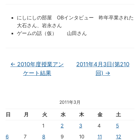
にしにしの部屋 OBインタビュー 昨年卒業された
大石さん、岩永さん
ゲームの話（仮） 山田さん
←
2010年度授業アン
2011年4月3日(第210
ケート結果
回)
→
2011年3月
日
月
火
水
木
金
土
1
2
3
4
5
6
7
8
9
10
11
12