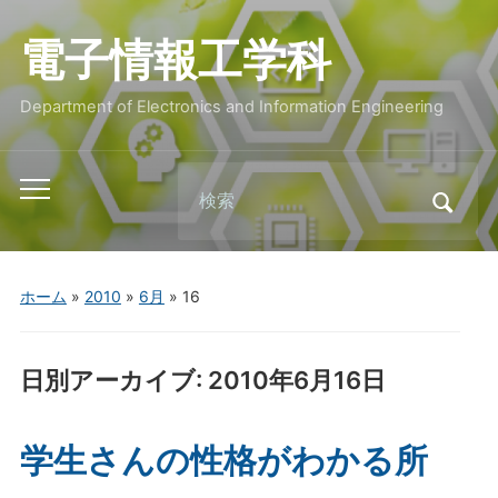
電子情報工学科
Department of Electronics and Information Engineering
Search
Toggle
for:
mobile
menu
ホーム
»
2010
»
6月
»
16
日別アーカイブ:
2010年6月16日
学生さんの性格がわかる所