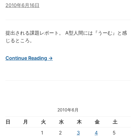
2010年6月16日
提出される課題レポート。 A型人間には『うーむ』と感
じるところ。
Continue Reading →
2010年6月
日
月
火
水
木
金
土
1
2
3
4
5