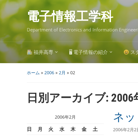
Skip
to
main
電子情報工学科
content
Department of Electronics and Information Engineer
福井高専
🖥 電子情報の紹介
ス
ホーム
»
2006
»
2月
»
02
日別アーカイブ:
200
ネッ
2006年2月
日
月
火
水
木
金
土
2006年2月2