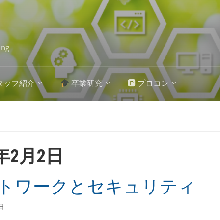
ing
タッフ紹介
卒業研究
🅿 プロコン
6年2月2日
トワークとセキュリティ
日