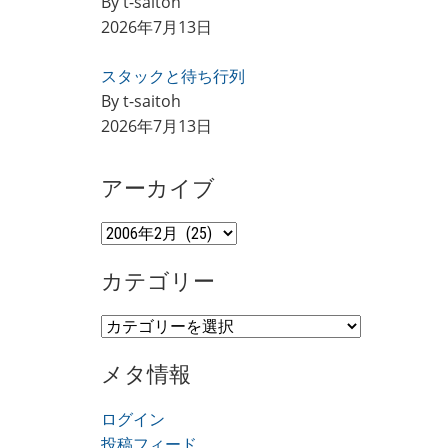
By t-saitoh
2026年7月13日
スタックと待ち行列
By t-saitoh
2026年7月13日
アーカイブ
ア
ー
カテゴリー
カ
イ
カ
ブ
テ
メタ情報
ゴ
リ
ログイン
ー
投稿フィード