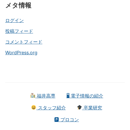
メタ情報
ゴ
リ
ー
ログイン
投稿フィード
コメントフィード
WordPress.org
福井高専
🖥 電子情報の紹介
スタッフ紹介
卒業研究
🅿 プロコン