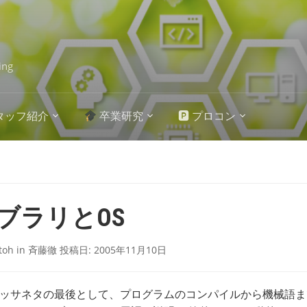
ing
タッフ紹介
卒業研究
🅿 プロコン
ブラリとOS
itoh
in
斉藤徹
投稿日:
2005年11月10日
ッサネタの最後として、プログラムのコンパイルから機械語ま