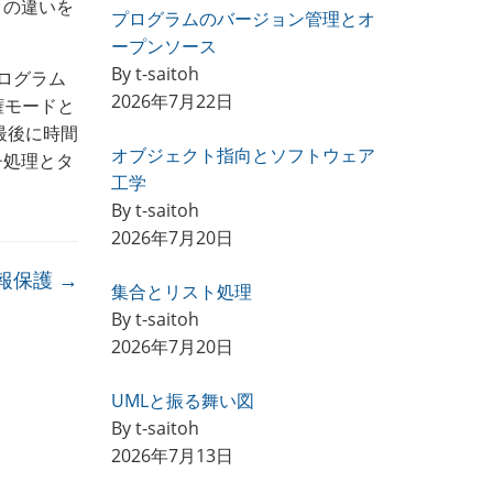
クの違いを
プログラムのバージョン管理とオ
ープンソース
By t-saitoh
ログラム
2026年7月22日
権モードと
最後に時間
オブジェクト指向とソフトウェア
チ処理とタ
工学
By t-saitoh
2026年7月20日
報保護
→
集合とリスト処理
By t-saitoh
2026年7月20日
UMLと振る舞い図
By t-saitoh
2026年7月13日