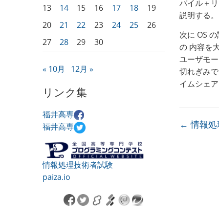
パイル＋リ
13
14
15
16
17
18
19
説明する。
20
21
22
23
24
25
26
次に OS
27
28
29
30
の 内容を
ユーザモー
« 10月
12月 »
切れぎみで
イムシェア
リンク集
福井高専
←
情報処
福井高専
情報処理技術者試験
paiza.io