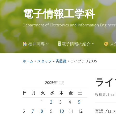
Skip
to
main
電子情報工学科
content
Department of Electronics and Information Engineer
福井高専
🖥 電子情報の紹介
ス
ホーム
»
スタッフ
»
斉藤徹
»
ライブラリとOS
ライ
2005年11月
日
月
火
水
木
金
土
投稿者:
t-sa
1
2
3
4
5
6
7
8
9
10
11
12
言語プロセ