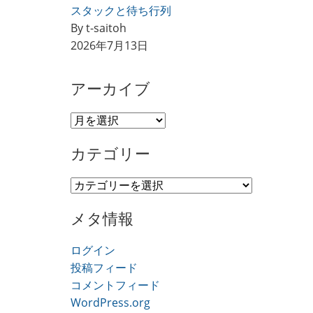
スタックと待ち行列
By t-saitoh
2026年7月13日
アーカイブ
ア
ー
カテゴリー
カ
イ
カ
ブ
テ
メタ情報
ゴ
リ
ログイン
ー
投稿フィード
コメントフィード
WordPress.org