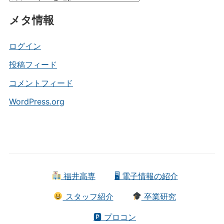
テ
メタ情報
ゴ
リ
ー
ログイン
投稿フィード
コメントフィード
WordPress.org
福井高専
🖥 電子情報の紹介
スタッフ紹介
卒業研究
🅿 プロコン