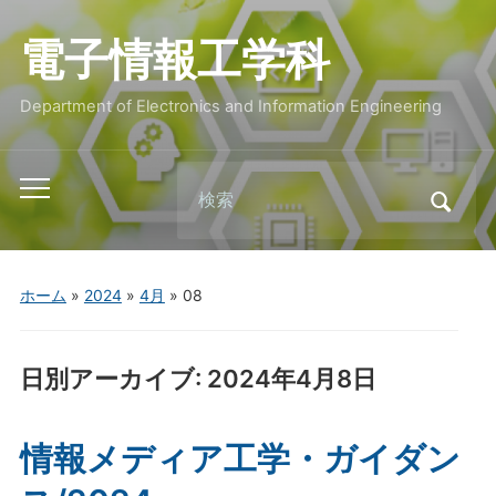
電子情報工学科
Department of Electronics and Information Engineering
Search
Toggle
for:
mobile
menu
ホーム
»
2024
»
4月
»
08
日別アーカイブ:
2024年4月8日
情報メディア工学・ガイダン