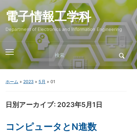
電子情報工学科
Department of Electronics and Information Engineering
Search
Toggle
for:
mobile
menu
ホーム
»
2023
»
5月
»
01
日別アーカイブ:
2023年5月1日
コンピュータとN進数