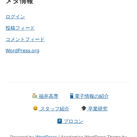
メタ情報
ゴ
リ
ー
ログイン
投稿フィード
コメントフィード
WordPress.org
福井高専
🖥 電子情報の紹介
スタッフ紹介
卒業研究
🅿 プロコン
Powered by
WordPress
/ Academica WordPress Theme by