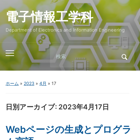
電子情報工学科
Department of Electronics and Information Engineering
Search
Toggle
for:
mobile
menu
ホーム
»
2023
»
4月
»
17
日別アーカイブ:
2023年4月17日
Webページの生成とプログラ