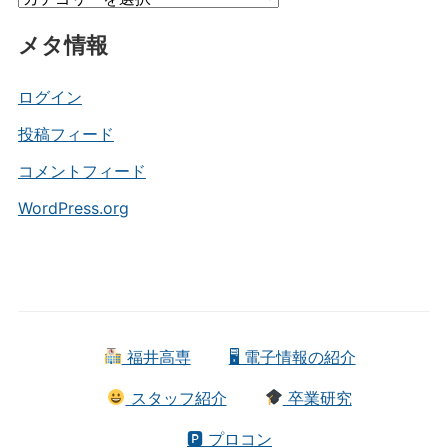
ブ
テ
メタ情報
ゴ
リ
ー
ログイン
投稿フィード
コメントフィード
WordPress.org
福井高専
🖥 電子情報の紹介
スタッフ紹介
卒業研究
🅿 プロコン