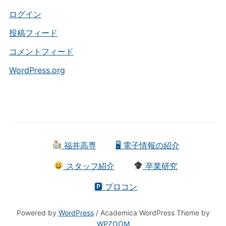
リ
ー
ログイン
投稿フィード
コメントフィード
WordPress.org
福井高専
🖥 電子情報の紹介
スタッフ紹介
卒業研究
🅿 プロコン
Powered by
WordPress
/ Academica WordPress Theme by
WPZOOM