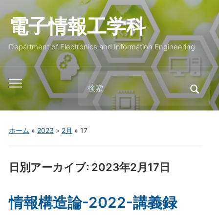
電子情報工学科
Department of Electronics and Information Engineering
Search
Toggle
for:
mobile
menu
ホーム
»
2023
»
2月
»
17
日別アーカイブ:
2023年2月17日
情報構造論-2022-講義録