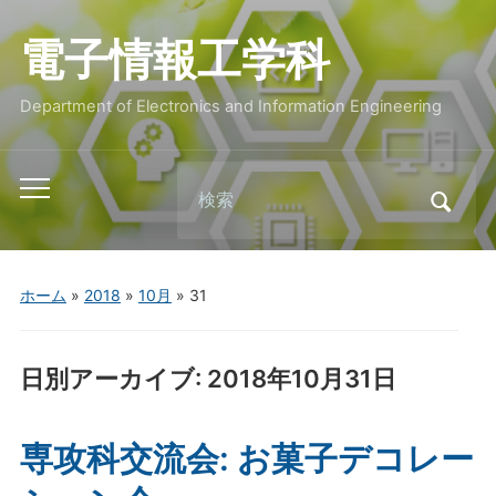
電子情報工学科
Department of Electronics and Information Engineering
Search
Toggle
for:
mobile
menu
ホーム
»
2018
»
10月
»
31
日別アーカイブ:
2018年10月31日
専攻科交流会: お菓子デコレー