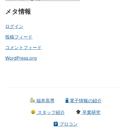
テ
メタ情報
ゴ
リ
ー
ログイン
投稿フィード
コメントフィード
WordPress.org
福井高専
🖥 電子情報の紹介
スタッフ紹介
卒業研究
🅿 プロコン