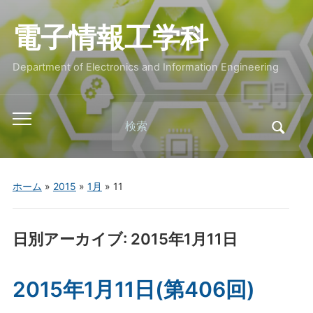
電子情報工学科
Department of Electronics and Information Engineering
Search
Toggle
for:
mobile
menu
ホーム
»
2015
»
1月
»
11
日別アーカイブ:
2015年1月11日
2015年1月11日(第406回)