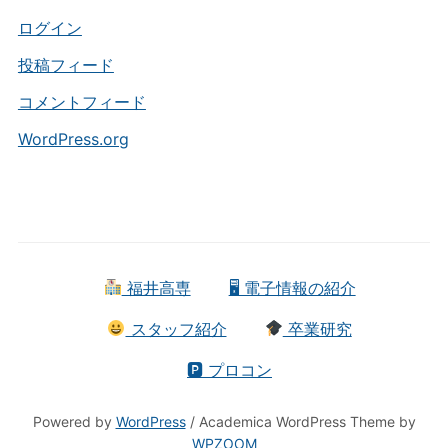
リ
ー
ログイン
投稿フィード
コメントフィード
WordPress.org
福井高専
🖥 電子情報の紹介
スタッフ紹介
卒業研究
🅿 プロコン
Powered by
WordPress
/ Academica WordPress Theme by
WPZOOM