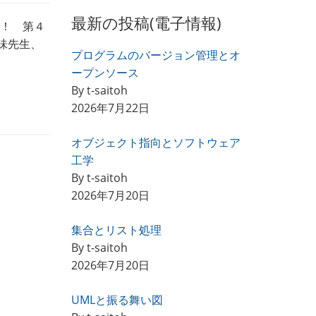
最新の投稿(電子情報)
う！ 第４
味先生、
プログラムのバージョン管理とオ
ープンソース
By t-saitoh
2026年7月22日
オブジェクト指向とソフトウェア
工学
By t-saitoh
2026年7月20日
集合とリスト処理
By t-saitoh
2026年7月20日
UMLと振る舞い図