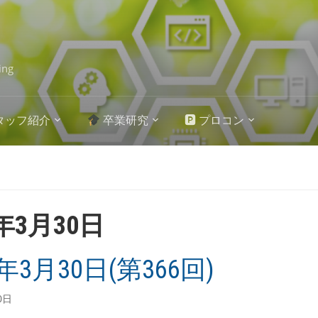
ing
タッフ紹介
卒業研究
🅿 プロコン
4年3月30日
4年3月30日(第366回)
0日