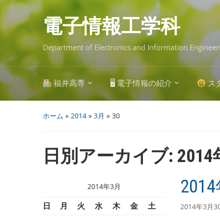
Skip
to
main
電子情報工学科
content
Department of Electronics and Information Engineer
福井高専
🖥 電子情報の紹介
ス
ホーム
»
2014
»
3月
»
30
日別アーカイブ:
201
201
2014年3月
日
月
火
水
木
金
土
2014年3月3