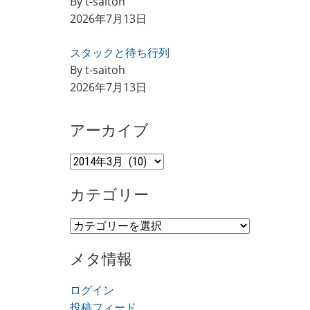
By t-saitoh
2026年7月13日
スタックと待ち行列
By t-saitoh
2026年7月13日
アーカイブ
ア
ー
カテゴリー
カ
イ
カ
ブ
テ
メタ情報
ゴ
リ
ログイン
ー
投稿フィード