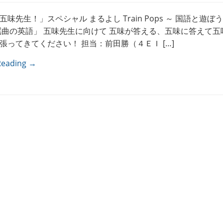
味先生！」スペシャル まるよし Train Pops ～ 国語と遊ぼ
謡曲の英語」 五味先生に向けて 五味が答える、五味に答えて五
張ってきてください！ 担当：前田勝（４ＥＩ […]
Reading →