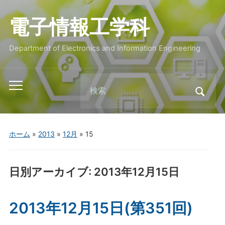
電子情報工学科
Department of Electronics and Information Engineering
Search
Toggle
for:
mobile
menu
ホーム
»
2013
»
12月
»
15
日別アーカイブ:
2013年12月15日
2013年12月15日(第351回)