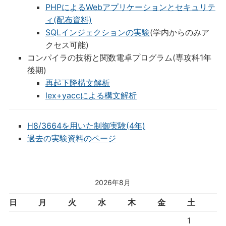
PHPによるWebアプリケーションとセキュリテ
ィ(配布資料)
SQLインジェクションの実験
(学内からのみア
クセス可能)
コンパイラの技術と関数電卓プログラム(専攻科1年
後期)
再起下降構文解析
lex+yaccによる構文解析
H8/3664を用いた制御実験(4年)
過去の実験資料のページ
2026年8月
日
月
火
水
木
金
土
1