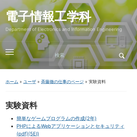
電子情報工学科
Department of Electronics and Information Engineering
Search
Toggle
for:
mobile
menu
ホーム
»
ユーザ
»
斉藤徹の仕事のページ
»
実験資料
実験資料
簡単なゲームプログラムの作成(2年)
PHPによるWebアプリケーションとセキュリティ
(pdf)(5EI)