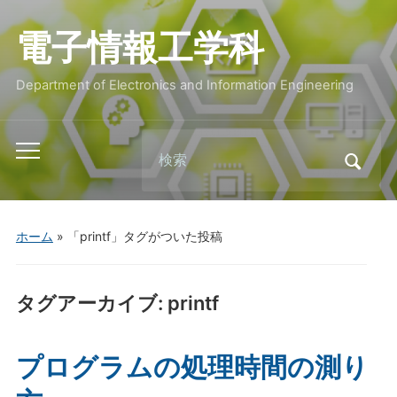
電子情報工学科
Department of Electronics and Information Engineering
Search
Toggle
for:
mobile
menu
ホーム
»
「printf」タグがついた投稿
タグアーカイブ:
printf
プログラムの処理時間の測り