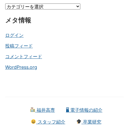
イ
カ
ブ
テ
メタ情報
ゴ
リ
ー
ログイン
投稿フィード
コメントフィード
WordPress.org
福井高専
🖥 電子情報の紹介
スタッフ紹介
卒業研究