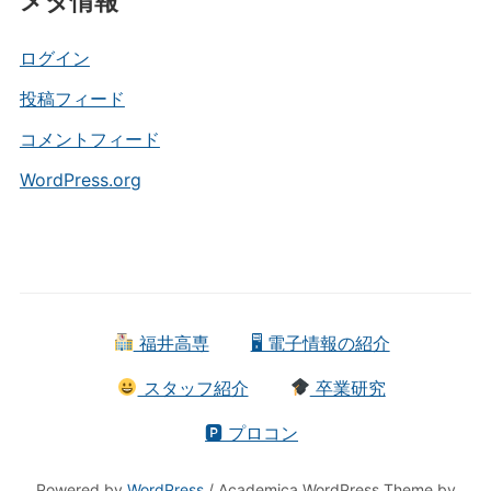
メタ情報
ゴ
リ
ー
ログイン
投稿フィード
コメントフィード
WordPress.org
福井高専
🖥 電子情報の紹介
スタッフ紹介
卒業研究
🅿 プロコン
Powered by
WordPress
/ Academica WordPress Theme by