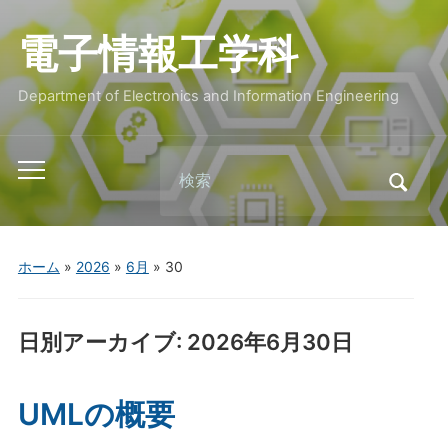
電子情報工学科
Department of Electronics and Information Engineering
Search
Toggle
for:
mobile
menu
ホーム
»
2026
»
6月
»
30
日別アーカイブ:
2026年6月30日
UMLの概要