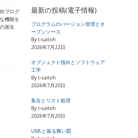
最新の投稿(電子情報)
向プログ
な機能を
プログラムのバージョン管理とオ
の派生
ープンソース
By t-saitoh
2026年7月22日
オブジェクト指向とソフトウェア
工学
By t-saitoh
2026年7月20日
集合とリスト処理
By t-saitoh
2026年7月20日
UMLと振る舞い図