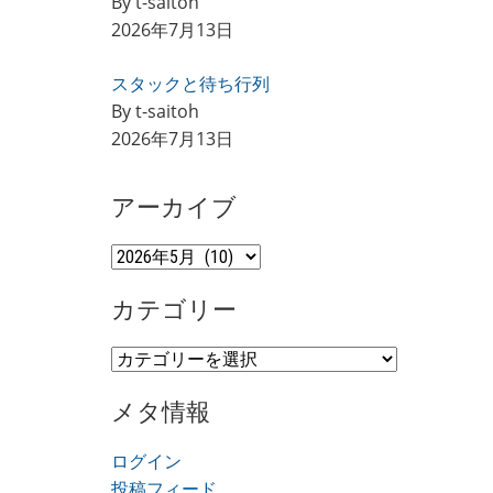
By t-saitoh
2026年7月13日
スタックと待ち行列
By t-saitoh
2026年7月13日
アーカイブ
ア
ー
カテゴリー
カ
イ
カ
ブ
テ
メタ情報
ゴ
リ
ログイン
ー
投稿フィード