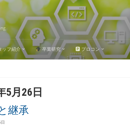
ing
タッフ紹介
卒業研究
🅿 プロコン
6年5月26日
と継承
6日