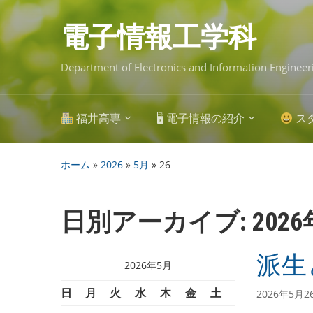
Skip
to
main
電子情報工学科
content
Department of Electronics and Information Engineer
福井高専
🖥 電子情報の紹介
ス
ホーム
»
2026
»
5月
»
26
日別アーカイブ:
202
派生
2026年5月
日
月
火
水
木
金
土
2026年5月2