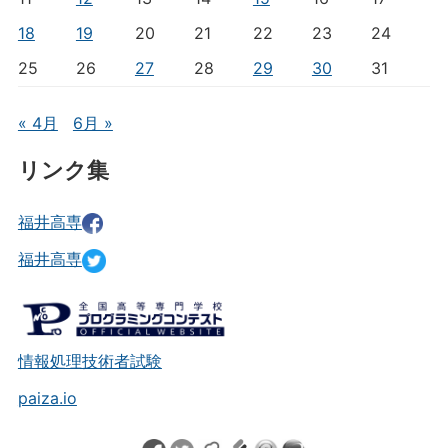
18
19
20
21
22
23
24
25
26
27
28
29
30
31
« 4月
6月 »
リンク集
福井高専
福井高専
情報処理技術者試験
paiza.io