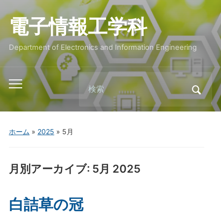
電子情報工学科
Department of Electronics and Information Engineering
Search
Toggle
for:
mobile
menu
ホーム
»
2025
»
5月
月別アーカイブ:
5月 2025
白詰草の冠