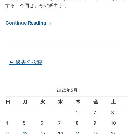
する。今回は、その派生 […]
Continue Reading →
投稿ナビゲーション
←
過去の投稿
2025年5月
日
月
火
水
木
金
土
1
2
3
4
5
6
7
8
9
10
11
12
13
14
15
16
17