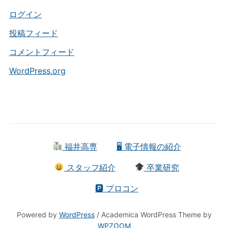
リ
ー
ログイン
投稿フィード
コメントフィード
WordPress.org
福井高専
🖥 電子情報の紹介
スタッフ紹介
卒業研究
🅿 プロコン
Powered by
WordPress
/ Academica WordPress Theme by
WPZOOM