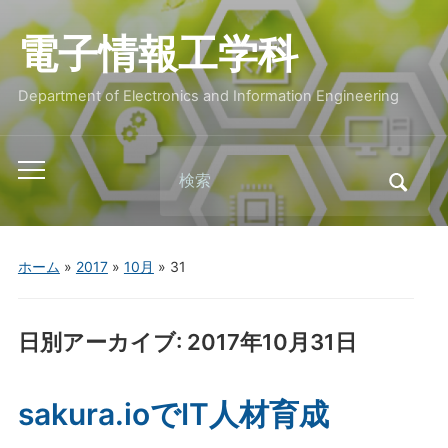
電子情報工学科
Department of Electronics and Information Engineering
Search
Toggle
for:
mobile
menu
ホーム
»
2017
»
10月
»
31
日別アーカイブ:
2017年10月31日
sakura.ioでIT人材育成