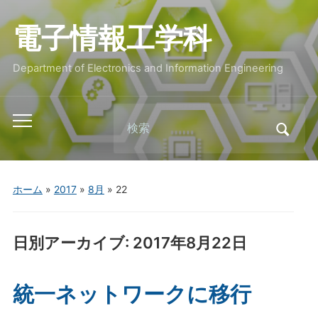
電子情報工学科
Department of Electronics and Information Engineering
Search
Toggle
for:
mobile
menu
ホーム
»
2017
»
8月
»
22
日別アーカイブ:
2017年8月22日
統一ネットワークに移行