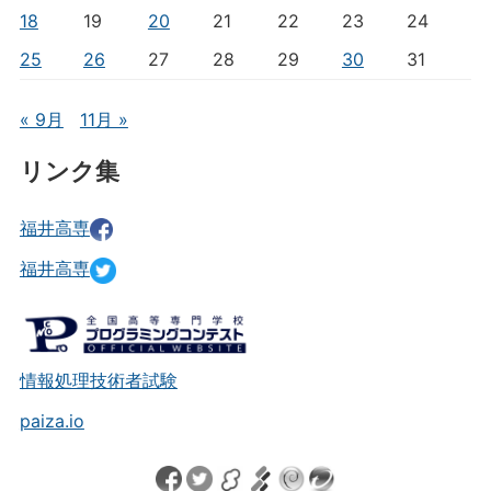
18
19
20
21
22
23
24
25
26
27
28
29
30
31
« 9月
11月 »
リンク集
福井高専
福井高専
情報処理技術者試験
paiza.io