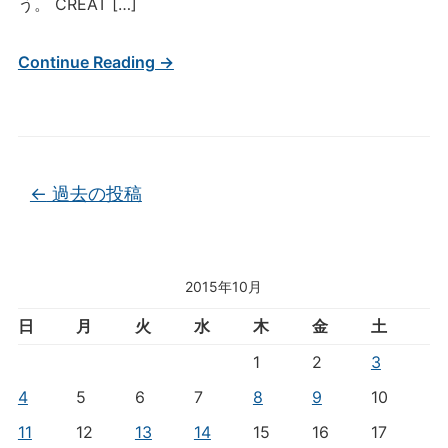
う。 CREAT […]
Continue Reading →
投稿ナビゲーション
←
過去の投稿
2015年10月
日
月
火
水
木
金
土
1
2
3
4
5
6
7
8
9
10
11
12
13
14
15
16
17