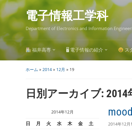
Skip
to
main
電子情報工学科
content
Department of Electronics and Information Engineer
福井高専
🖥 電子情報の紹介
ス
ホーム
»
2014
»
12月
»
19
日別アーカイブ:
201
moo
2014年12月
日
月
火
水
木
金
土
2014年12月