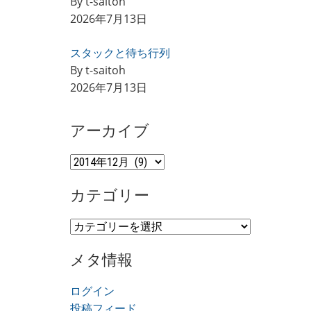
By t-saitoh
2026年7月13日
スタックと待ち行列
By t-saitoh
2026年7月13日
アーカイブ
ア
ー
カテゴリー
カ
イ
カ
ブ
テ
メタ情報
ゴ
リ
ログイン
ー
投稿フィード