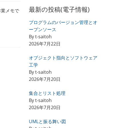
最新の投稿(電子情報)
作業メモで
プログラムのバージョン管理とオ
ープンソース
By t-saitoh
2026年7月22日
オブジェクト指向とソフトウェア
工学
By t-saitoh
2026年7月20日
集合とリスト処理
By t-saitoh
2026年7月20日
UMLと振る舞い図