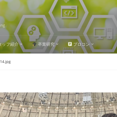
ing
タッフ紹介
卒業研究
🅿 プロコン
14.jpg