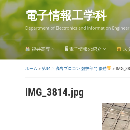
Skip
to
main
電子情報工学科
content
Department of Electronics and Information Engineer
福井高専
🖥 電子情報の紹介
ス
ホーム
»
第34回 高専プロコン 競技部門 優勝
»
IMG_38
IMG_3814.jpg