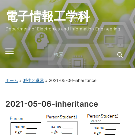
電子情報工学科
Department of Electronics and Information Engineering
Search
Toggle
for:
mobile
menu
ホーム
»
派生と継承
»
2021-05-06-inheritance
2021-05-06-inheritance